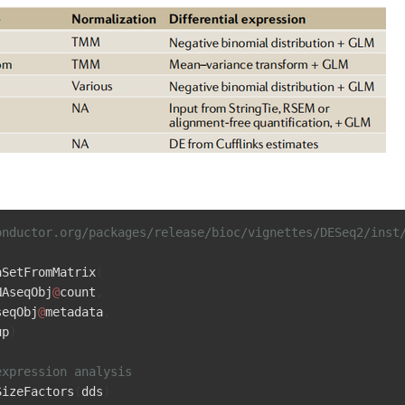
onductor.org/packages/release/bioc/vignettes/DESeq2/inst
aSetFromMatrix
(
NAseqObj
@
count
,
seqObj
@
metadata
,
up
)
expression analysis
SizeFactors
(
dds
)