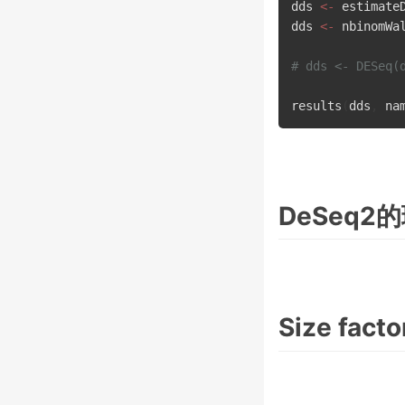
dds 
<-
 estimate
dds 
<-
 nbinomWa
# dds <- DESeq(
results
(
dds
,
 na
DeSeq2
Size fact