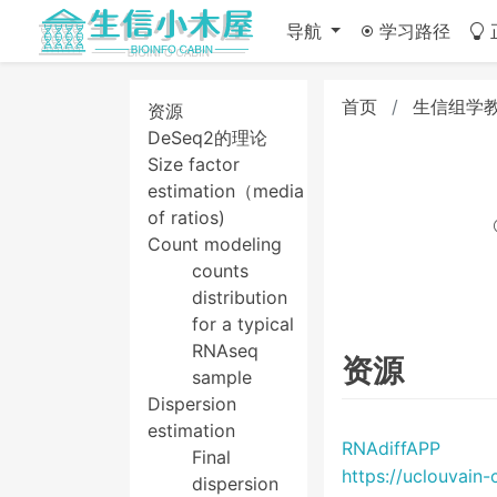
导航
学习路径
首页
生信组学
资源
DeSeq2的理论
Size factor
estimation（median
of ratios)
Count modeling
counts
distribution
for a typical
RNAseq
资源
sample
Dispersion
estimation
RNAdiffAPP
Final
https://uclouvain
dispersion