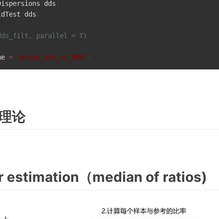
Dispersions
(
dds
)
ldTest
(
dds
)
dds_filt, parallel = T)
me 
=
"group_AAA_vs_BBB"
)
的理论
or estimation（median of ratios)