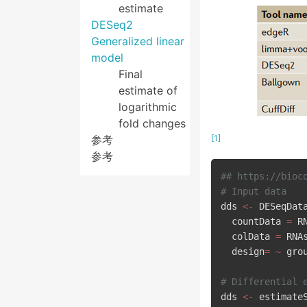
estimate
DESeq2
Generalized linear
model
Final
estimate of
logarithmic
fold changes
参考
[1]
参考
## https://bioc
# Input data
dds 
<-
 DESeqDat
  countData 
=
 R
  colData 
=
 RNA
  design
=
~
 gro
# Differential 
dds 
<-
 estimate