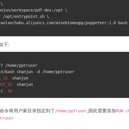
\

njun/workspace/pdf-dev:/opt \

 /opt/entrypoint.sh \

-wulanchabu.aliyuncs.com/minebiomeapp/puppeteer:1.0 bash

如下:
7 /home/pptruser 

n/bash shanjun -d /home/pptruser 

R_ID
  shanjun

OUP_ID
  shanjun

-c 
"
$@
"
命令将用户家目录指定到了
,因此需要添加
/home/pptruser
RUN c
truser