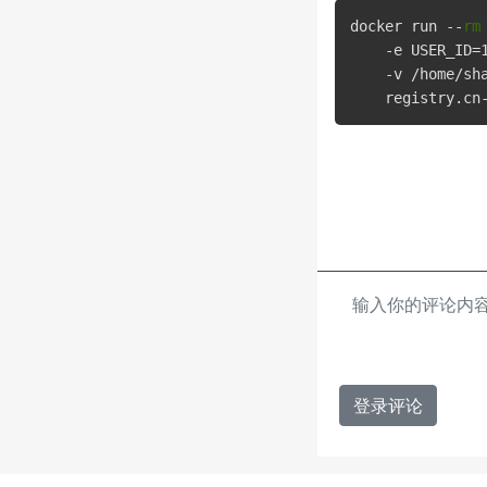
docker run --
rm
    -e USER_ID=1
    -v /home/sha
登录评论