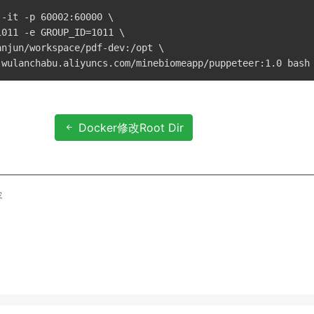
 -it -p 60002:60000 \

011 -e GROUP_ID=1011 \

njun/workspace/pdf-dev:/opt \

‌Docker修改Root Dir