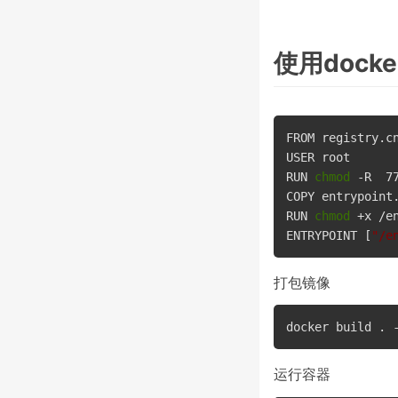
使用dock
FROM registry.cn
USER root

RUN 
chmod
 -R  77
COPY entrypoint.
RUN 
chmod
 +x /en
ENTRYPOINT [
"/e
打包镜像
运行容器