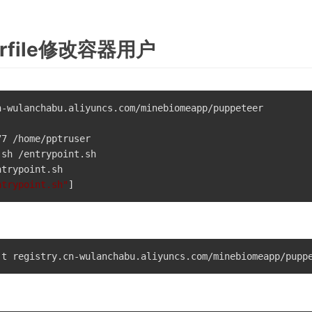
erfile修改容器用户
-wulanchabu.aliyuncs.com/minebiomeapp/puppeteer

7 /home/pptruser 

sh /entrypoint.sh

trypoint.sh

ntrypoint.sh"