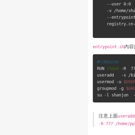
    --user 0:0  
    -v /home/sha
    --entrypoint
    registry.cn
内容
entrypoint.sh
#!/bin/sh
RUN 
chmod
 -R  77
useradd   -s /bi
usermod -u 
$USE
groupmod -g 
$GR
su -l shanjun  
注意上面
useradd
-R 777 /home/pp