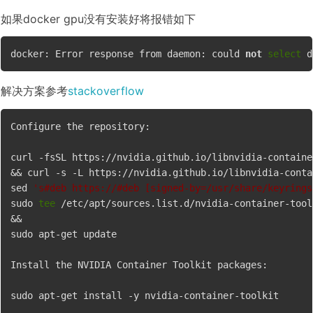
如果docker gpu没有安装好将报错如下
docker: Error response from daemon: could 
not
select
 d
解决方案参考
stackoverflow
Configure the repository:

curl -fsSL https://nvidia.github.io/libnvidia-containe
&& curl -s -L https://nvidia.github.io/libnvidia-conta
sed 
's#deb https://#deb [signed-by=/usr/share/keyrings
sudo 
tee
 /etc/apt/sources.list.d/nvidia-container-tool
&&

sudo apt-get update

Install the NVIDIA Container Toolkit packages:

sudo apt-get install -y nvidia-container-toolkit
