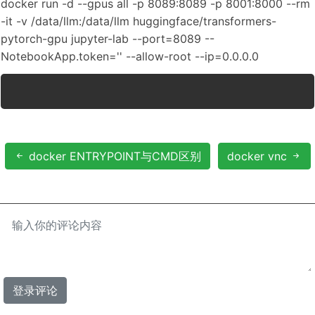
docker run -d --gpus all -p 8089:8089 -p 8001:8000 --rm
-it -v /data/llm:/data/llm huggingface/transformers-
pytorch-gpu jupyter-lab --port=8089 --
NotebookApp.token='' --allow-root --ip=0.0.0.0
docker ENTRYPOINT与CMD区别
docker vnc
登录评论