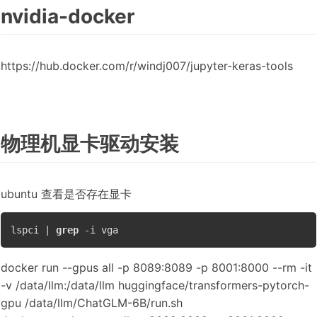
nvidia-docker
https://hub.docker.com/r/windj007/jupyter-keras-tools
物理机显卡驱动安装
ubuntu 查看是否存在显卡
lspci | 
grep
docker run --gpus all -p 8089:8089 -p 8001:8000 --rm -it
-v /data/llm:/data/llm huggingface/transformers-pytorch-
gpu /data/llm/ChatGLM-6B/run.sh