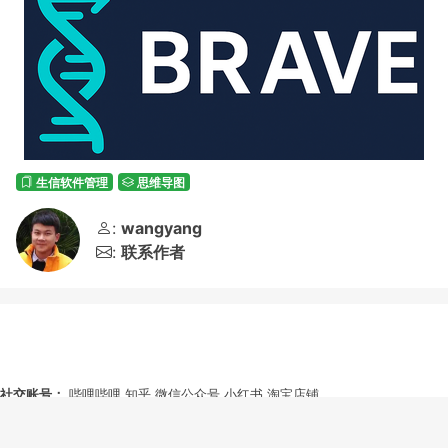
生信软件管理
思维导图
:
wangyang
:
联系作者
社交账号：
哔哩哔哩
知乎
微信公众号
小红书
淘宝店铺
站内资源：
文献管理
淘宝商品
联系方式：
邮箱：1749748955@qq.com
电话：13892078448
微信号：