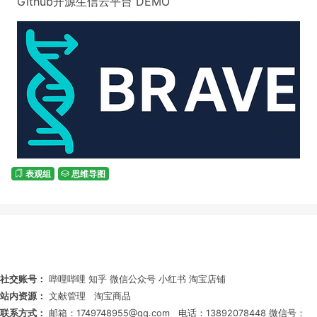
Github开源生信云平台
DEMO
表观组
思维导图
社交账号：
哔哩哔哩
知乎
微信公众号
小红书
淘宝店铺
站内资源：
文献管理
淘宝商品
联系方式：
邮箱：1749748955@qq.com
电话：13892078448
微信号：