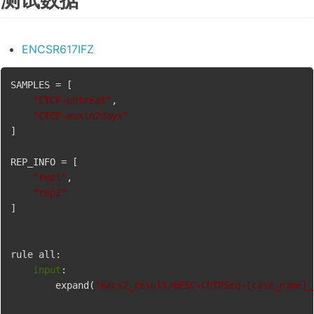
ENCSR617IFZ
SAMPLES = [

"CTCF-untreat"
,

"CTCF-auxin2days"
]

REP_INFO = [

"rep1"
,

"rep2"
]

rule all:

input
:

        expand(
"macs2_result/mESC-ChIPSeq-{case_name}_