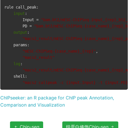
rule call_peak:

input
:

        Input = 
"bam.bt2/mESC-ChIPSeq-Input_{rep}_bt2_
        PD = 
"bam.bt2/mESC-ChIPSeq-{case_name}_{rep}_b
output
:

"macs2_result/mESC-ChIPSeq-{case_name}_{rep}_p
    params:

"mESC-ChIPSeq-{case_name}_{rep}"
,

"macs2_result"
log
:

"macs2_result/mESC-ChIPSeq-{case_name}_{rep}_m
    shell:

"macs2 callpeak -c {input.Input} -t {input.PD}
ChIPseeker: an R package for ChIP peak Annotation,
Comparison and Visualization
Chip-seq
组蛋白修饰Chip-seq