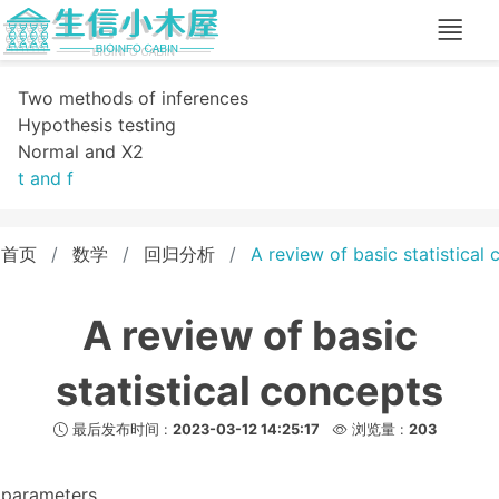
Two methods of inferences
Hypothesis testing
Normal and X2
t and f
首页
数学
回归分析
A review of basic statistical
A review of basic
statistical concepts
最后发布时间 :
2023-03-12 14:25:17
浏览量 :
203
parameters