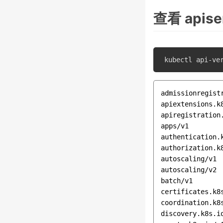
查看 apis
admissionregistr
apiextensions.k8
apiregistration.
apps/v1

authentication.k
authorization.k8
autoscaling/v1

autoscaling/v2

batch/v1

certificates.k8s
coordination.k8s
discovery.k8s.io