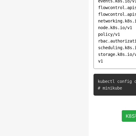
events.k8s.io/v1
flowcontrol.apis
flowcontrol.apis
networking.k8s.i
node.k8s.io/v1

policy/v1

rbac.authorizati
scheduling.k8s.i
storage.k8s.io/v
kubectl config c
K8