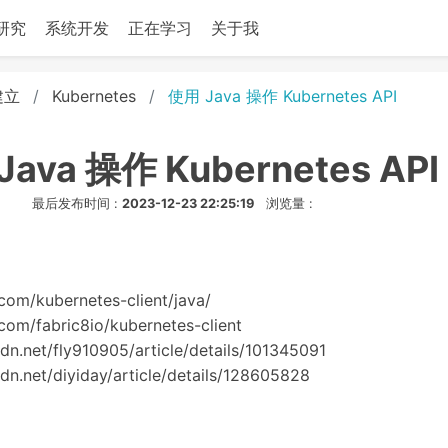
研究
系统开发
正在学习
关于我
建立
Kubernetes
使用 Java 操作 Kubernetes API
ava 操作 Kubernetes API
最后发布时间 :
2023-12-23 22:25:19
浏览量 :
.com/kubernetes-client/java/
.com/fabric8io/kubernetes-client
sdn.net/fly910905/article/details/101345091
sdn.net/diyiday/article/details/128605828