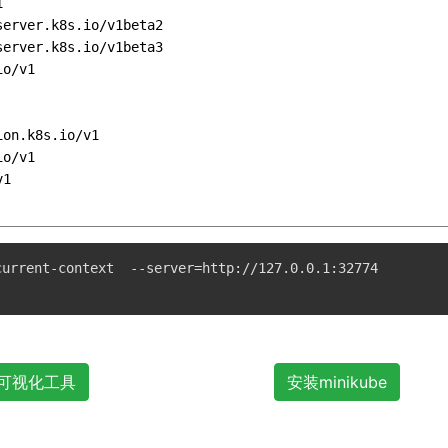


erver.k8s.io/v1beta2

erver.k8s.io/v1beta3

o/v1

on.k8s.io/v1

o/v1

1

urrent-context  --server=http://127.0.0.1:32774

S可视化工具
安装minikube